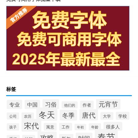
标签
元宵节
习俗
专业
中国
作者
他们的
冬天
唐代
冬季
学校
大学
公司
农历
宋代
很多人
寓意
工作
孩子
年龄
年初
春节
攻略
时间