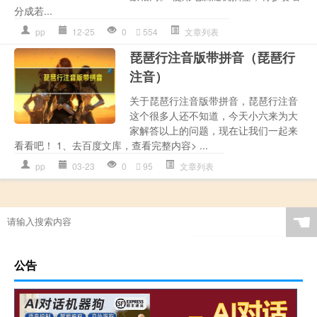
分成若...
pp
12-25
0
554
文章列表
琵琶行注音版带拼音（琵琶行
注音）
关于琵琶行注音版带拼音，琵琶行注音
这个很多人还不知道，今天小六来为大
家解答以上的问题，现在让我们一起来
看看吧！ 1、去百度文库，查看完整内容> ...
pp
03-23
0
95
文章列表
☚
公告