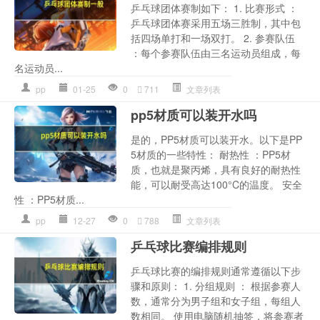
乒乓球团体赛制如下： 1. 比赛形式 ：
乒乓球团体赛采用五场三胜制，其中包
括四场单打和一场双打。 2. 参赛队伍
：每个参赛队伍由三名运动员组成，每
名运动员...
pp
01-25
0
711
文章列表
pp5材质可以装开水吗
是的，PP5材质可以装开水。以下是PP
5材质的一些特性： 耐热性 ：PP5材
质，也就是聚丙烯，具有良好的耐热性
能，可以耐受高达100°C的温度。 安全
性 ：PP5材质...
pp
12-27
0
788
文章列表
乒乓球比赛编排规则
乒乓球比赛的编排规则通常遵循以下步
骤和原则： 1. 分组规则 ： 根据参赛人
数，通常分为男子组和女子组，每组人
数相同。 使用电脑随机抽签，将参赛者