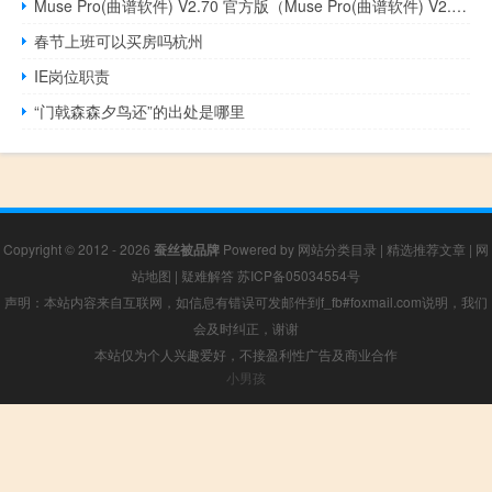
Muse Pro(曲谱软件) V2.70 官方版（Muse Pro(曲谱软件) V2.70 官方版功能简介）
春节上班可以买房吗杭州
IE岗位职责
“门戟森森夕鸟还”的出处是哪里
Copyright © 2012 - 2026
蚕丝被品牌
Powered by
网站分类目录
|
精选推荐文章
|
网
站地图
|
疑难解答
苏ICP备05034554号
声明：本站内容来自互联网，如信息有错误可发邮件到f_fb#foxmail.com说明，我们
会及时纠正，谢谢
本站仅为个人兴趣爱好，不接盈利性广告及商业合作
小男孩