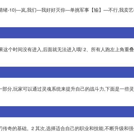
(情绪-10)—岚,我们—我好好灭你—单挑军事【输】—不行,我卖艺(
如果这个时间没有进入,后面就无法进入哦! 2、所有人跑左上角重叠
一部分,玩家可以通过灵魂系统来提升自己的战斗力,下面是一些
刀传奇的基础。2 其次,选择适合自己的职业和技能,不断升级和