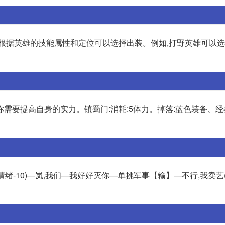
,根据英雄的技能属性和定位可以选择出装。例如,打野英雄可以
先你需要提高自身的实力。镇蜀门:消耗:5体力。掉落:蓝色装备、
(情绪-10)—岚,我们—我好好灭你—单挑军事【输】—不行,我卖艺(