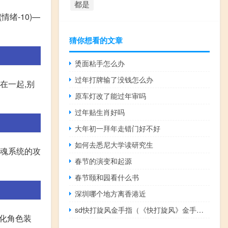
都是
情绪-10)—
猜你想看的文章
烫面粘手怎么办
过年打牌输了没钱怎么办
在一起,别
原车灯改了能过年审吗
过年贴生肖好吗
大年初一拜年走错门好不好
如何去悉尼大学读研究生
灵魂系统的攻
春节的演变和起源
春节颐和园看什么书
深圳哪个地方离香港近
sd快打旋风金手指（《快打旋风》金手指）
强化角色装