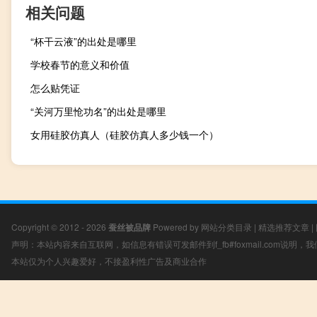
相关问题
“杯干云液”的出处是哪里
学校春节的意义和价值
怎么贴凭证
“关河万里怆功名”的出处是哪里
女用硅胶仿真人（硅胶仿真人多少钱一个）
Copyright © 2012 - 2026
蚕丝被品牌
Powered by
网站分类目录
|
精选推荐文章
|
声明：本站内容来自互联网，如信息有错误可发邮件到f_fb#foxmail.com说明
本站仅为个人兴趣爱好，不接盈利性广告及商业合作