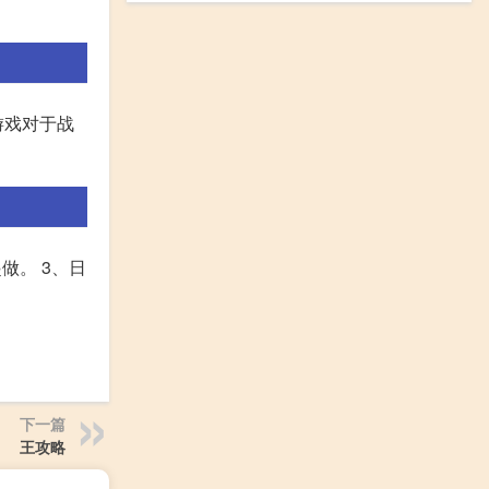
游戏对于战
做。 3、日
下一篇
王攻略