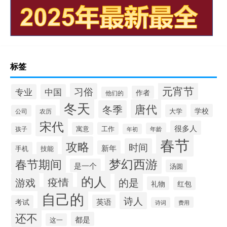
标签
元宵节
习俗
专业
中国
作者
他们的
冬天
唐代
冬季
学校
大学
公司
农历
宋代
很多人
寓意
工作
孩子
年龄
年初
春节
攻略
时间
新年
手机
技能
梦幻西游
春节期间
是一个
汤圆
的人
疫情
游戏
的是
礼物
红包
自己的
诗人
英语
考试
费用
诗词
还不
都是
这一