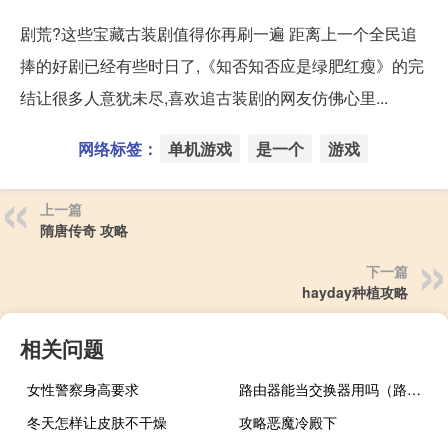
剧荒?这些宝藏古装剧值得你再刷一遍 距离上一个全民追
捧的好剧已经有些时日了,《知否知否应是绿肥红瘦》的完
结让很多人意犹未尽,喜欢追古装剧的网友仿佛心里...
网络标签：
单机游戏
是一个
游戏
上一篇
隋唐传奇 攻略
下一篇
hayday种植攻略
相关问题
女性警察身高要求
路由器能当交换器用吗（路由器能当交换机用吗）
冬天怎样让皮肤不干燥
攻略恶魔冷殿下