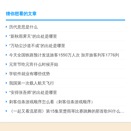
猜你想看的文章
历代意思是什么
“新秋雨霁天”的出处是哪里
“万劫尘沙道不成”的出处是哪里
今天全国铁路预计发送旅客1550万人次 加开旅客列车1776列
元宵节吃元宵什么时候开始
学软件就业有哪些优势
我国第一次载人航天飞行
“安得张吾师”的出处是哪里
刺客信条游戏顺序怎么看（刺客信条游戏顺序）
《一起又看流星雨》第15集里楚雨荨比赛跳舞的那首歌叫什么名字 一起去看流星雨歌曲