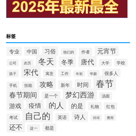
标签
元宵节
习俗
专业
中国
作者
他们的
冬天
唐代
冬季
学校
大学
公司
农历
宋代
很多人
寓意
工作
孩子
年龄
年初
春节
攻略
时间
新年
手机
技能
梦幻西游
春节期间
是一个
汤圆
的人
疫情
游戏
的是
礼物
红包
自己的
诗人
英语
考试
费用
诗词
还不
都是
这一