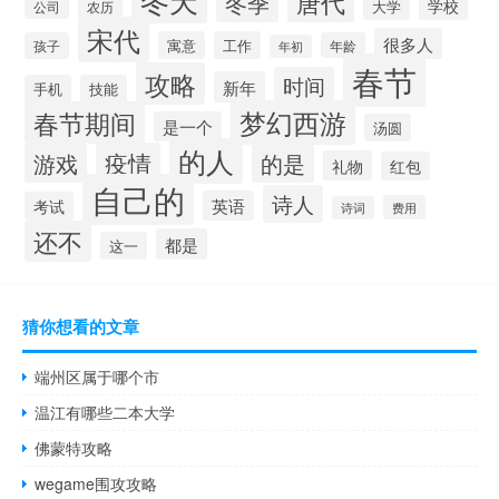
唐代
冬季
学校
大学
公司
农历
宋代
很多人
寓意
工作
孩子
年龄
年初
春节
攻略
时间
新年
手机
技能
梦幻西游
春节期间
是一个
汤圆
的人
疫情
游戏
的是
礼物
红包
自己的
诗人
英语
考试
费用
诗词
还不
都是
这一
猜你想看的文章
端州区属于哪个市
温江有哪些二本大学
佛蒙特攻略
wegame围攻攻略