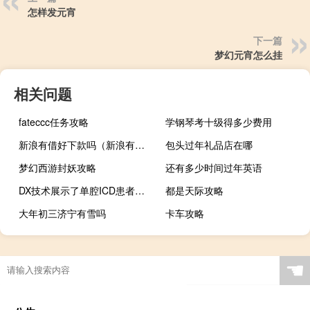
怎样发元宵
下一篇
梦幻元宵怎么挂
相关问题
fateccc任务攻略
学钢琴考十级得多少费用
新浪有借好下款吗（新浪有借好通过吗怎么借款）
包头过年礼品店在哪
梦幻西游封妖攻略
还有多少时间过年英语
DX技术展示了单腔ICD患者心房颤动的高检测精度
都是天际攻略
大年初三济宁有雪吗
卡车攻略
☚