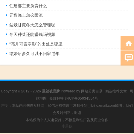
住建部主要负责什么
元宵晚上怎么限流
盆栽甘蔗冬天怎么管理呢
冬天种菜还能赚钱吗视频
“霜月可窗寒影”的出处是哪里
结婚后多久可以不回家过年
Copyright © 2012 - 2026
蚕丝被品牌
Powered by
网站分类目录
|
精选推荐文章
|
网
站地图
|
疑难解答
苏ICP备05034554号
声明：本站内容来自互联网，如信息有错误可发邮件到f_fb#foxmail.com说明，我们
会及时纠正，谢谢
本站仅为个人兴趣爱好，不接盈利性广告及商业合作
小男孩