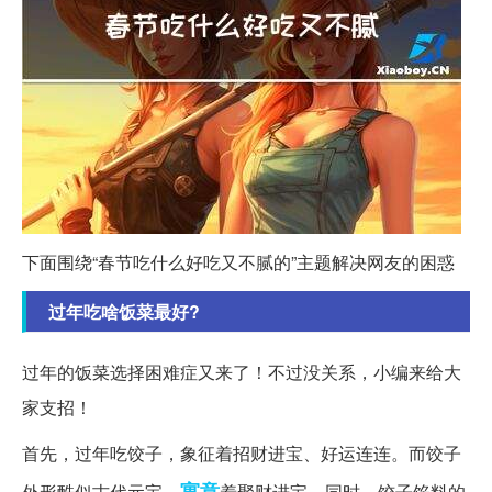
下面围绕“春节吃什么好吃又不腻的”主题解决网友的困惑
过年吃啥饭菜最好?
过年的饭菜选择困难症又来了！不过没关系，小编来给大
家支招！
首先，过年吃饺子，象征着招财进宝、好运连连。而饺子
寓意
外形酷似古代元宝，
着聚财进宝。同时，饺子馅料的