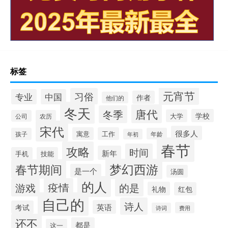
标签
元宵节
习俗
专业
中国
作者
他们的
冬天
唐代
冬季
学校
大学
公司
农历
宋代
很多人
寓意
工作
孩子
年龄
年初
春节
攻略
时间
新年
手机
技能
梦幻西游
春节期间
是一个
汤圆
的人
疫情
游戏
的是
礼物
红包
自己的
诗人
英语
考试
费用
诗词
还不
都是
这一