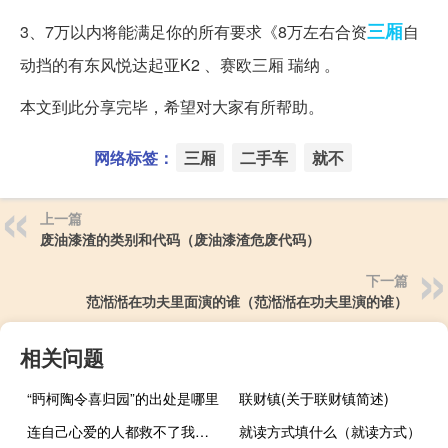
三厢
3、7万以内将能满足你的所有要求《8万左右合资
自
动挡的有东风悦达起亚K2 、赛欧三厢 瑞纳 。
本文到此分享完毕，希望对大家有所帮助。
网络标签：
三厢
二手车
就不
上一篇
废油漆渣的类别和代码（废油漆渣危废代码）
下一篇
范湉湉在功夫里面演的谁（范湉湉在功夫里演的谁）
相关问题
“眄柯陶令喜归园”的出处是哪里
联财镇(关于联财镇简述)
连自己心爱的人都救不了我还算什么厨师什么梗？连自己心爱的人都救不了我还算什么厨师是什么意思什么梗
就读方式填什么（就读方式）