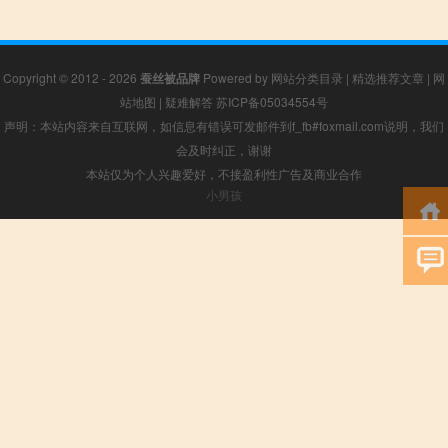
Copyright © 2012 - 2026
蚕丝被品牌
Powered by
网站分类目录
|
精选推荐文章
|
网
站地图
|
疑难解答
苏ICP备05034554号
声明：本站内容来自互联网，如信息有错误可发邮件到f_fb#foxmail.com说明，我们
会及时纠正，谢谢
本站仅为个人兴趣爱好，不接盈利性广告及商业合作
小男孩