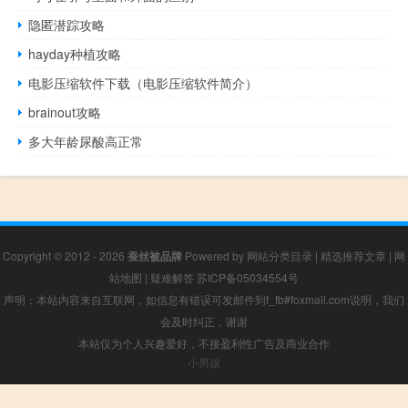
隐匿潜踪攻略
hayday种植攻略
电影压缩软件下载（电影压缩软件简介）
brainout攻略
多大年龄尿酸高正常
Copyright © 2012 - 2026
蚕丝被品牌
Powered by
网站分类目录
|
精选推荐文章
|
网
站地图
|
疑难解答
苏ICP备05034554号
声明：本站内容来自互联网，如信息有错误可发邮件到f_fb#foxmail.com说明，我们
会及时纠正，谢谢
本站仅为个人兴趣爱好，不接盈利性广告及商业合作
小男孩