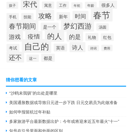
宋代
很多人
寓意
工作
孩子
年龄
年初
春节
攻略
时间
新年
手机
技能
梦幻西游
春节期间
是一个
汤圆
的人
疫情
游戏
的是
礼物
红包
自己的
诗人
英语
考试
费用
诗词
还不
都是
这一
猜你想看的文章
“沙鸥未我驯”的出处是哪里
美国通胀数据或导致日元进一步下跌 日元交易员为此做准备
如何申报留杭过年补贴
多家旅游平台最新数据出炉：今年或将迎来近五年最火“十一”
句号在引号里面和外面的区别