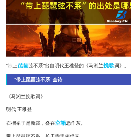
琵琶
挽歌
“带上
弦不系”出自明代王稚登的《马湘兰
词》。
“带上琵琶弦不系”全诗
《马湘兰挽歌词》
明代 王稚登
空箱
石榴裙子是新裁，叠在
恐作灰。
带上琵琶弦不系，长干寺里施僧来。