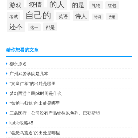
的人
疫情
游戏
的是
礼物
红包
自己的
诗人
英语
考试
费用
诗词
还不
都是
这一
猜你想看的文章
柳永原名
广州武警学院是几本
“於皇仁孝”的出处是哪里
梦幻西游全民pk时间是什么
“如姤与归妹”的出处是哪里
三鑫医疗：公司没有产品销往以色列、巴勒斯坦
kubic攻略45
“尝恐乌鸢逐”的出处是哪里