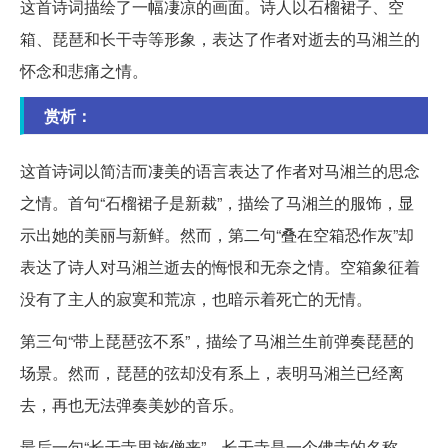
这首诗词描绘了一幅凄凉的画面。诗人以石榴裙子、空
箱、琵琶和长干寺等形象，表达了作者对逝去的马湘兰的
怀念和悲痛之情。
赏析：
这首诗词以简洁而凄美的语言表达了作者对马湘兰的思念
之情。首句“石榴裙子是新裁”，描绘了马湘兰的服饰，显
示出她的美丽与新鲜。然而，第二句“叠在空箱恐作灰”却
表达了诗人对马湘兰逝去的悔恨和无奈之情。空箱象征着
没有了主人的寂寞和荒凉，也暗示着死亡的无情。
第三句“带上琵琶弦不系”，描绘了马湘兰生前弹奏琵琶的
场景。然而，琵琶的弦却没有系上，表明马湘兰已经离
去，再也无法弹奏美妙的音乐。
最后一句“长干寺里施僧来”，长干寺是一个佛寺的名称，