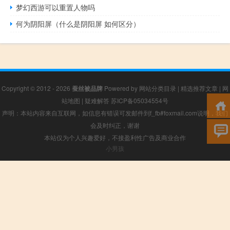
梦幻西游可以重置人物吗
何为阴阳屏（什么是阴阳屏 如何区分）
Copyright © 2012 - 2026
蚕丝被品牌
Powered by
网站分类目录
|
精选推荐文章
|
网
站地图
|
疑难解答
苏ICP备05034554号
声明：本站内容来自互联网，如信息有错误可发邮件到f_fb#foxmail.com说明，我们
会及时纠正，谢谢
本站仅为个人兴趣爱好，不接盈利性广告及商业合作
小男孩