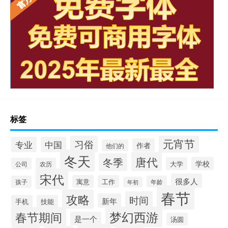
标签
元宵节
习俗
专业
中国
作者
他们的
冬天
唐代
冬季
学校
大学
公司
农历
宋代
很多人
寓意
工作
孩子
年龄
年初
春节
攻略
时间
新年
手机
技能
梦幻西游
春节期间
是一个
汤圆