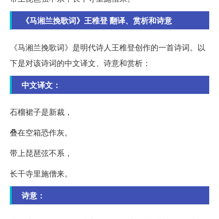
《马湘兰挽歌词》王稚登 翻译、赏析和诗意
《马湘兰挽歌词》是明代诗人王稚登创作的一首诗词。以
下是对该诗词的中文译文、诗意和赏析：
中文译文：
石榴裙子是新裁，
叠在空箱恐作灰。
带上琵琶弦不系，
长干寺里施僧来。
诗意：