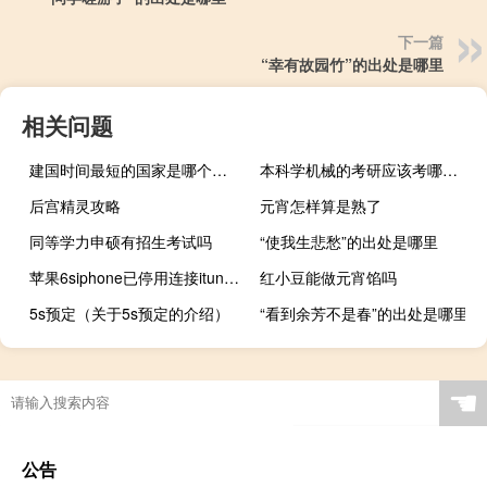
下一篇
“幸有故园竹”的出处是哪里
相关问题
建国时间最短的国家是哪个（建国时间）
本科学机械的考研应该考哪些专业好点
后宫精灵攻略
元宵怎样算是熟了
同等学力申硕有招生考试吗
“使我生悲愁”的出处是哪里
苹果6siphone已停用连接itunes怎么解锁（苹果6s已停用连接itunes怎么办）
红小豆能做元宵馅吗
5s预定（关于5s预定的介绍）
“看到余芳不是春”的出处是哪里
☚
公告