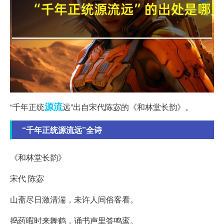
源流
“千年正统
远”出自宋代陈宓的《和林堂长韵》。
“千年正统源流远”全诗
《和林堂长韵》
宋代 陈宓
山斋尽日激清湍，未许人间俗客看。
捣药暇时来舞鹤，诵书声里答鸣鸾。