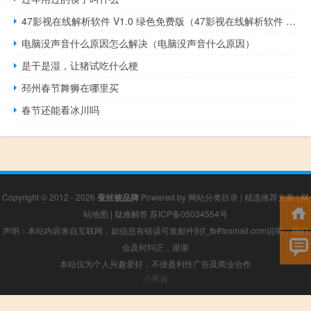
47影视在线解析软件 V1.0 绿色免费版（47影视在线解析软件 V1.0 绿色免费版功能简介）
电脑没声音什么原因怎么解决（电脑没声音什么原因）
是干是湿，让猪试吃什么梗
邳州春节舞狮在哪里买
春节还能看冰川吗
Copyright © 2012 - 2026
蚕丝被品牌
Powered by
网站分类目录
|
精选推荐文章
|
网
站地图
|
疑难解答
苏ICP备05034554号
声明：本站内容来自互联网，如信息有错误可发邮件到f_fb#foxmail.com说明，我们
会及时纠正，谢谢
本站仅为个人兴趣爱好，不接盈利性广告及商业合作
小男孩