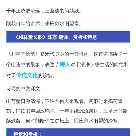
千年正统源流远，三圣遗书简牍残。
顾我何年陪讲席，未应剑水旧盟寒。
《和林堂长韵》陈宓 翻译、赏析和诗意
《和林堂长韵》是宋代陈宓的一首诗词。这首诗描绘了一
诗人
个山斋中的景象，表达了
对于清净宁静生活的向往和
传统文化
对于
的珍惜。
诗词的中文译文：
山斋整日激清湍，不许凡俗人来观看。闲暇时来捣药舞
鹤，诵读书声回应鸣鸾。千年正统源流遥远，三圣遗书简
牍残留。何时能陪伴在讲坛上，回应剑水旧盟的冷寒。
诗意和赏析：