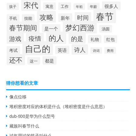
宋代
很多人
寓意
工作
孩子
年龄
年初
春节
攻略
时间
新年
手机
技能
梦幻西游
春节期间
是一个
汤圆
的人
疫情
游戏
的是
礼物
红包
自己的
诗人
英语
考试
费用
诗词
还不
都是
这一
猜你想看的文章
像点位移
堆积密度对应的体积是什么（堆积密度是什么意思）
dub-tl00是华为什么型号
藏族叫春节什么
过年用过的筷子叫什么