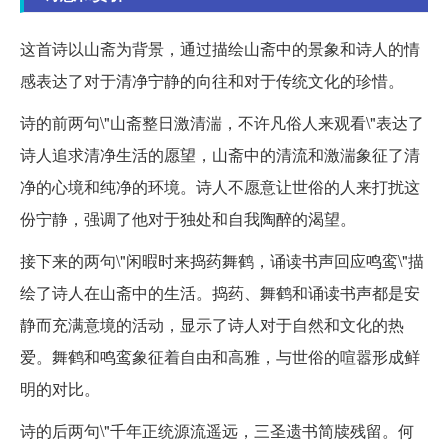
这首诗以山斋为背景，通过描绘山斋中的景象和诗人的情
感表达了对于清净宁静的向往和对于传统文化的珍惜。
诗的前两句\"山斋整日激清湍，不许凡俗人来观看\"表达了
诗人追求清净生活的愿望，山斋中的清流和激湍象征了清
净的心境和纯净的环境。诗人不愿意让世俗的人来打扰这
份宁静，强调了他对于独处和自我陶醉的渴望。
接下来的两句\"闲暇时来捣药舞鹤，诵读书声回应鸣鸾\"描
绘了诗人在山斋中的生活。捣药、舞鹤和诵读书声都是安
静而充满意境的活动，显示了诗人对于自然和文化的热
爱。舞鹤和鸣鸾象征着自由和高雅，与世俗的喧嚣形成鲜
明的对比。
诗的后两句\"千年正统源流遥远，三圣遗书简牍残留。何