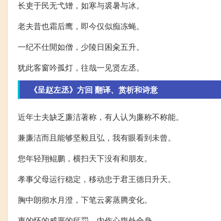
长吏于民无弋矰，如寒与裘暑与冰。
老夫昔也霜后鹰，即今仅似痴冻蝇。
一纪不仕閒如僧，少陵日困籴五升。
犹此客窗吟孤灯，往哉一见贤左丞。
《呈赵左丞》方回 翻译、赏析和诗意
近年士夫缺乏廉洁著称，有人认为廉称不称能。
兼廉洁而且能够坚毅且弘，我有眼看到未曾。
您年轻翔鲲鹏，横扫天下没有和朋友。
孝事父母运行稳定，移动忠于君王德日升天。
胸中朗彻水月澄，下笔云雾蒸腾变化。
惠的怀的威严的惩罚，内作心腹外全身。