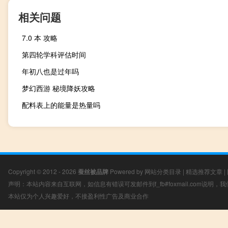
相关问题
7.0 本 攻略
第四轮学科评估时间
年初八也是过年吗
梦幻西游 秘境降妖攻略
配料表上的能量是热量吗
Copyright © 2012 - 2026
蚕丝被品牌
Powered by
网站分类目录
|
精选推荐文章
|
声明：本站内容来自互联网，如信息有错误可发邮件到f_fb#foxmail.com说明
本站仅为个人兴趣爱好，不接盈利性广告及商业合作