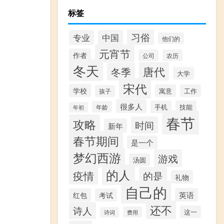
标签
习俗
专业
中国
他们的
元宵节
作者
公司
农历
冬天
唐代
冬季
大学
宋代
学校
寓意
工作
孩子
很多人
手机
技能
年龄
年初
春节
攻略
时间
新年
春节期间
是一个
梦幻西游
游戏
汤圆
的人
疫情
的是
礼物
自己的
英语
红包
考试
还不
诗人
这一
费用
诗词