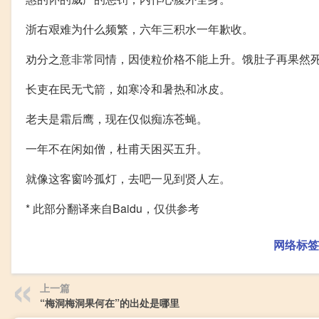
浙右艰难为什么频繁，六年三积水一年歉收。
劝分之意非常同情，因使粒价格不能上升。饿肚子再果然
长吏在民无弋箭，如寒冷和暑热和冰皮。
老夫是霜后鹰，现在仅似痴冻苍蝇。
一年不在闲如僧，杜甫天困买五升。
就像这客窗吟孤灯，去吧一见到贤人左。
* 此部分翻译来自Baidu，仅供参考
网络标签
上一篇
“梅洞梅洞果何在”的出处是哪里