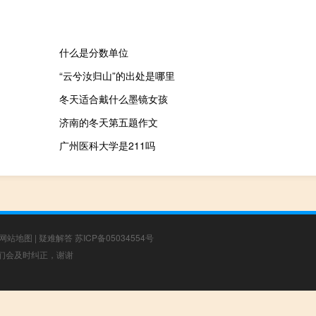
什么是分数单位
“云兮汝归山”的出处是哪里
冬天适合戴什么墨镜女孩
济南的冬天第五题作文
广州医科大学是211吗
网站地图
|
疑难解答
苏ICP备05034554号
，我们会及时纠正，谢谢