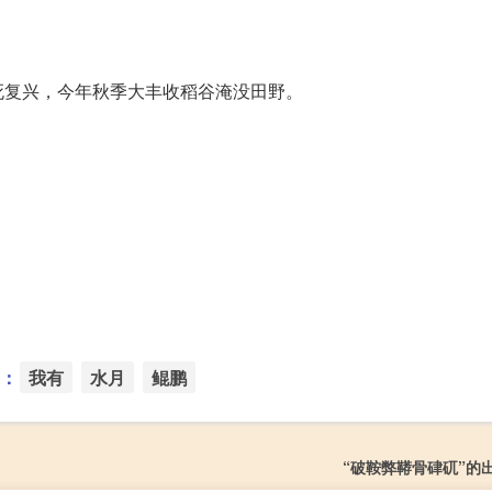
死复兴，今年秋季大丰收稻谷淹没田野。
：
我有
水月
鲲鹏
“破鞍弊鞯骨硉矹”的