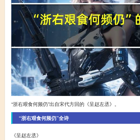
“浙右艰食何频仍”出自宋代方回的《呈赵左丞》。
“浙右艰食何频仍”全诗
《呈赵左丞》