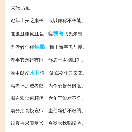
宋代 方回
迩年士夫乏廉称，或以廉称不称能。
我有
兼廉且能毅且弘，嗟
眼见未曾。
鲲鹏
君侯妙年翔
，横击海宇无与朋。
孝事其亲行有恒，移忠于君德日升。
水月
胸中朗彻
澄，笔端变化云雾蒸。
惠者怀之威者懲，内作心膂外股肱。
浙右艰食何频仍，六年三潦岁不登。
劝分之意极哀矜，坐使粒价不敢腾。
馁腹再果僵复兴，今秋大稔稻没塍。