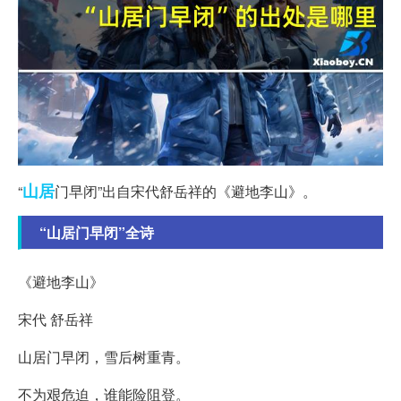
山居
“
门早闭”出自宋代舒岳祥的《避地李山》。
“山居门早闭”全诗
《避地李山》
宋代 舒岳祥
山居门早闭，雪后树重青。
不为艰危迫，谁能险阻登。