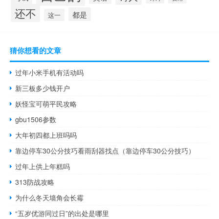
还不
都是
这一
猜你想看的文章
过年小米手机有活动吗
新三板多少钱开户
妖怪宝可萌平民攻略
gbu1506参数
大年初四都上班吗吗
靠边停车30公分技巧看雨刮器找点（靠边停车30公分技巧）
过年上供上年糕吗
313防战攻略
为什么冬天墙角会长霉
“五岁优游同过日”的出处是哪里