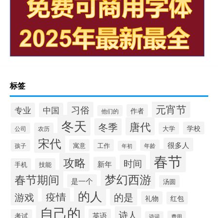
标签
元宵节
习俗
专业
中国
作者
他们的
冬天
唐代
冬季
学校
大学
公司
农历
宋代
很多人
寓意
工作
孩子
年龄
年初
春节
攻略
时间
新年
手机
技能
梦幻西游
春节期间
是一个
汤圆
的人
疫情
游戏
的是
礼物
红包
自己的
诗人
英语
考试
费用
诗词