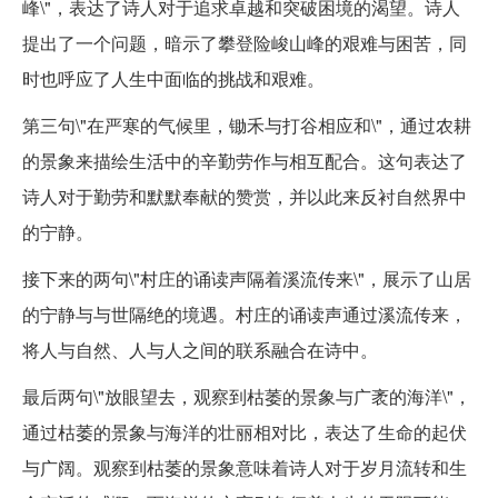
峰\"，表达了诗人对于追求卓越和突破困境的渴望。诗人
提出了一个问题，暗示了攀登险峻山峰的艰难与困苦，同
时也呼应了人生中面临的挑战和艰难。
第三句\"在严寒的气候里，锄禾与打谷相应和\"，通过农耕
的景象来描绘生活中的辛勤劳作与相互配合。这句表达了
诗人对于勤劳和默默奉献的赞赏，并以此来反衬自然界中
的宁静。
接下来的两句\"村庄的诵读声隔着溪流传来\"，展示了山居
的宁静与与世隔绝的境遇。村庄的诵读声通过溪流传来，
将人与自然、人与人之间的联系融合在诗中。
最后两句\"放眼望去，观察到枯萎的景象与广袤的海洋\"，
通过枯萎的景象与海洋的壮丽相对比，表达了生命的起伏
与广阔。观察到枯萎的景象意味着诗人对于岁月流转和生