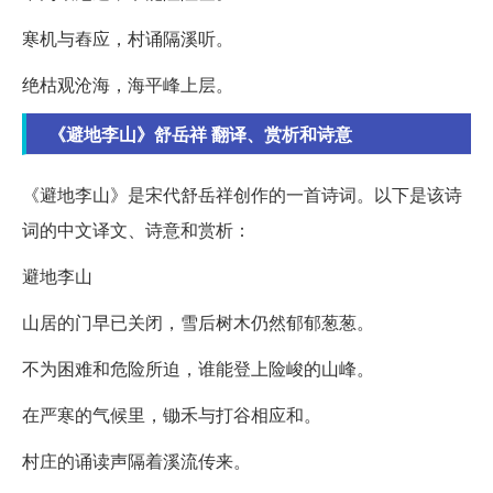
寒机与舂应，村诵隔溪听。
绝枯观沧海，海平峰上层。
《避地李山》舒岳祥 翻译、赏析和诗意
《避地李山》是宋代舒岳祥创作的一首诗词。以下是该诗
词的中文译文、诗意和赏析：
避地李山
山居的门早已关闭，雪后树木仍然郁郁葱葱。
不为困难和危险所迫，谁能登上险峻的山峰。
在严寒的气候里，锄禾与打谷相应和。
村庄的诵读声隔着溪流传来。