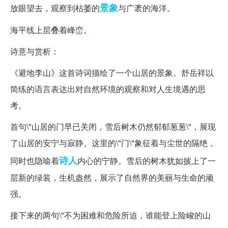
景象
放眼望去，观察到枯萎的
与广袤的海洋。
海平线上层叠着峰峦。
诗意与赏析：
《避地李山》这首诗词描绘了一个山居的景象。舒岳祥以
简练的语言表达出对自然环境的观察和对人生境遇的思
考。
首句\"山居的门早已关闭，雪后树木仍然郁郁葱葱\"，展现
了山居的安宁与寂静。这里的\"门\"象征着与尘世的隔绝，
诗人
同时也隐喻着
内心的宁静。雪后的树木犹如披上了一
层新的绿装，生机盎然，展示了自然界的美丽与生命的顽
强。
接下来的两句\"不为困难和危险所迫，谁能登上险峻的山