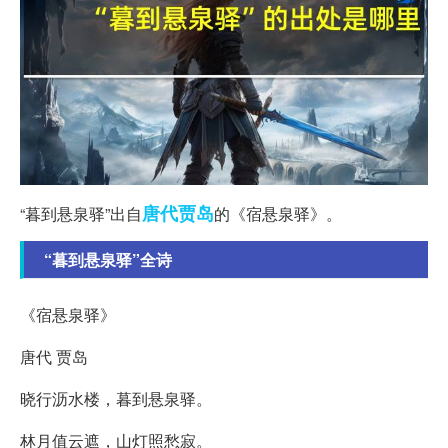
唐代
贾岛
“暮到悬泉驿”出自
的《宿悬泉驿》。
“暮到悬泉驿”全诗
《宿悬泉驿》
唐代 贾岛
晓行沥水楼，暮到悬泉驿。
林月值云遮，山灯照愁寂。