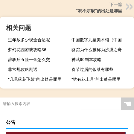
下一篇
“我不尔觏”的出处是哪里
相关问题
过年放多少现金合适呢
中国数字儿童美术馆（中国少儿数字图书馆）
梦幻花园游戏攻略36
骆驼为什么被称为沙漠之舟
辞职后五险一金怎么交
神武90副本攻略
非常规攻略剧透
春节过后的饭菜有哪些
“几见落花飞絮”的出处是哪里
“犹有花上月”的出处是哪里
☚
公告