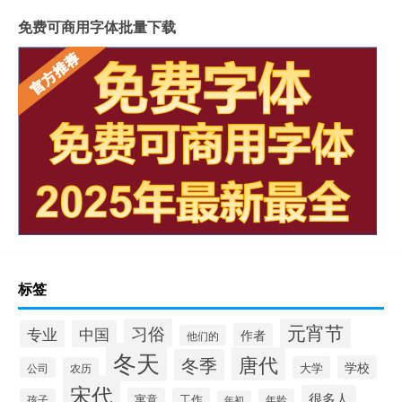
免费可商用字体批量下载
标签
元宵节
习俗
专业
中国
作者
他们的
冬天
唐代
冬季
学校
大学
公司
农历
宋代
很多人
寓意
工作
孩子
年龄
年初