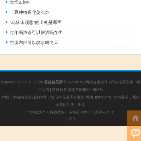
泰坦2攻略
土豆种植退化怎么办
“花落未须悲”的出处是哪里
过年喝浓茶可以解酒吗女生
空调内部可以喷水吗冬天
Copyright © 2012 - 2026
蚕丝被品牌
Powered by
网站分类目录
|
精选推荐文章
|
网
站地图
|
疑难解答
苏ICP备05034554号
声明：本站内容来自互联网，如信息有错误可发邮件到f_fb#foxmail.com说明，我们
会及时纠正，谢谢
本站仅为个人兴趣爱好，不接盈利性广告及商业合作
小男孩