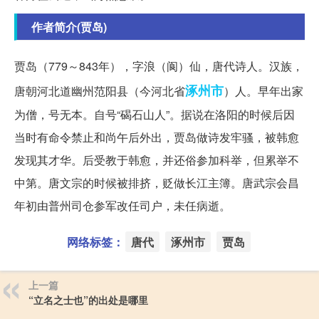
作者简介(贾岛)
贾岛（779～843年），字浪（阆）仙，唐代诗人。汉族，
涿州市
唐朝河北道幽州范阳县（今河北省
）人。早年出家
为僧，号无本。自号“碣石山人”。据说在洛阳的时候后因
当时有命令禁止和尚午后外出，贾岛做诗发牢骚，被韩愈
发现其才华。后受教于韩愈，并还俗参加科举，但累举不
中第。唐文宗的时候被排挤，贬做长江主簿。唐武宗会昌
年初由普州司仓参军改任司户，未任病逝。
网络标签：
唐代
涿州市
贾岛
上一篇
“立名之士也”的出处是哪里