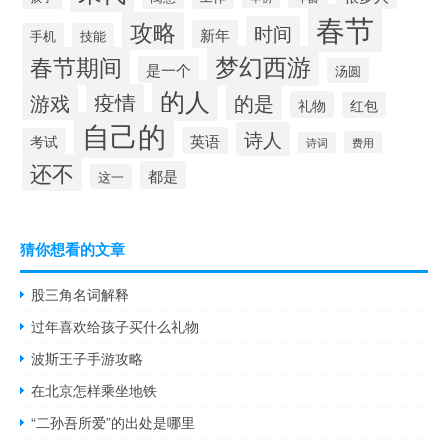
春节
攻略
时间
新年
手机
技能
梦幻西游
春节期间
是一个
汤圆
的人
疫情
游戏
的是
礼物
红包
自己的
诗人
英语
考试
费用
诗词
还不
都是
这一
猜你想看的文章
股三角名词解释
过年喜欢给孩子买什么礼物
波斯王子手游攻略
在北京怎样乘坐地铁
“二孙吾所爱”的出处是哪里