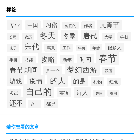
标签
元宵节
习俗
专业
中国
作者
他们的
冬天
唐代
冬季
学校
大学
公司
农历
宋代
很多人
寓意
工作
孩子
年龄
年初
春节
攻略
时间
新年
手机
技能
梦幻西游
春节期间
是一个
汤圆
的人
疫情
游戏
的是
礼物
红包
自己的
诗人
英语
考试
费用
诗词
还不
都是
这一
猜你想看的文章