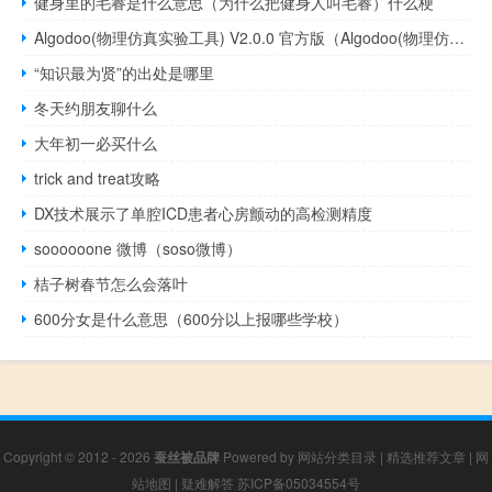
健身里的毛睿是什么意思（为什么把健身人叫毛睿）什么梗
Algodoo(物理仿真实验工具) V2.0.0 官方版（Algodoo(物理仿真实验工具) V2.0.0 官方版功能简介）
“知识最为贤”的出处是哪里
冬天约朋友聊什么
大年初一必买什么
trick and treat攻略
DX技术展示了单腔ICD患者心房颤动的高检测精度
soooooone 微博（soso微博）
桔子树春节怎么会落叶
600分女是什么意思（600分以上报哪些学校）
Copyright © 2012 - 2026
蚕丝被品牌
Powered by
网站分类目录
|
精选推荐文章
|
网
站地图
|
疑难解答
苏ICP备05034554号