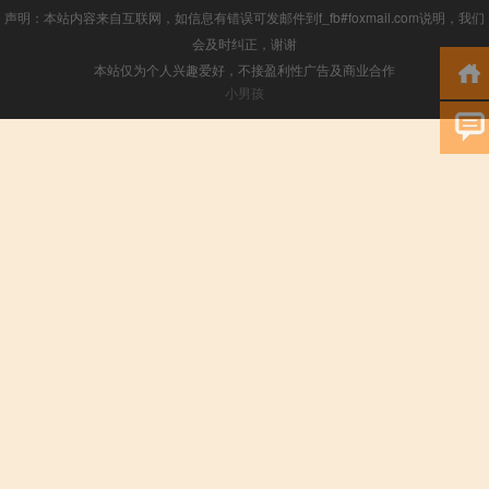
声明：本站内容来自互联网，如信息有错误可发邮件到f_fb#foxmail.com说明，我们
会及时纠正，谢谢
本站仅为个人兴趣爱好，不接盈利性广告及商业合作
小男孩